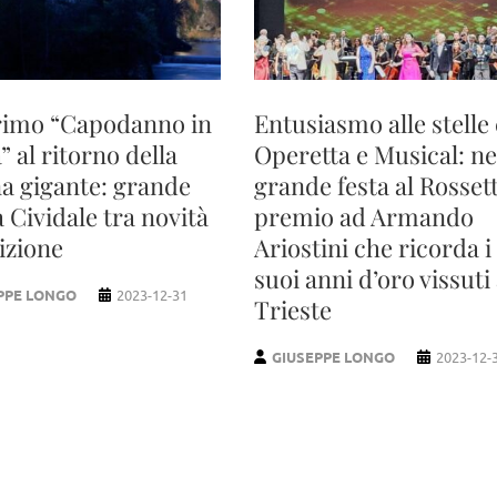
rimo “Capodanno in
Entusiasmo alle stelle
” al ritorno della
Operetta e Musical: ne
a gigante: grande
grande festa al Rossett
a Cividale tra novità
premio ad Armando
izione
Ariostini che ricorda i
suoi anni d’oro vissuti
PPE LONGO
2023-12-31
Trieste
GIUSEPPE LONGO
2023-12-