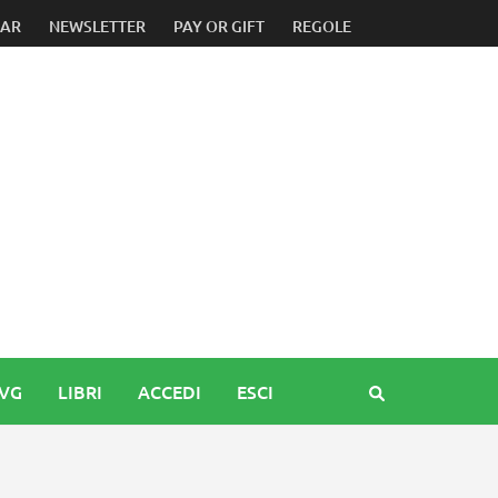
ad Armando Ariostini che ricorda i suoi anni d’oro vissuti a T
DAR
NEWSLETTER
PAY OR GIFT
REGOLE
FVG
LIBRI
ACCEDI
ESCI