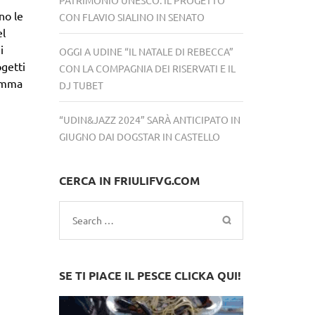
no le
CON FLAVIO SIALINO IN SENATO
el
i
OGGI A UDINE “IL NATALE DI REBECCA”
ogetti
CON LA COMPAGNIA DEI RISERVATI E IL
ramma
DJ TUBET
“UDIN&JAZZ 2024” SARÀ ANTICIPATO IN
GIUGNO DAI DOGSTAR IN CASTELLO
CERCA IN FRIULIFVG.COM
Search
for:
SE TI PIACE IL PESCE CLICKA QUI!