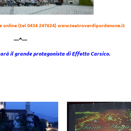
ro e online (tel 0434 247624) www.teatroverdipordenone.it
—^—
sarà il grande protagonista di Effetto Carsico.