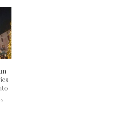
 un
ica
nto
29