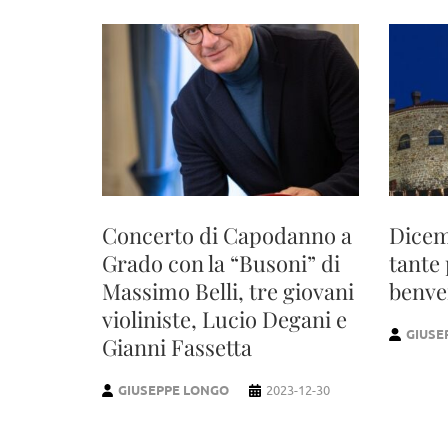
Concerto di Capodanno a
Dicem
Grado con la “Busoni” di
tante 
Massimo Belli, tre giovani
benve
violiniste, Lucio Degani e
GIUSE
Gianni Fassetta
GIUSEPPE LONGO
2023-12-30