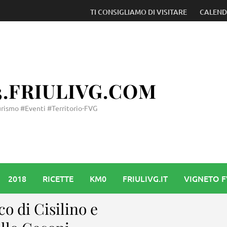
on Operetta e Musical: nella grande festa al Rossetti premio 
TI CONSIGLIAMO DI VISITARE
CALEN
3.FRIULIVG.COM
rismo #Eventi #Territorio-FVG
2018
RICETTE
KM0
FRIULIVG.IT
VIGNETO 
co di Cisilino e