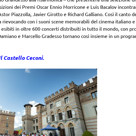
izioni dei Premi Oscar Ennio Morricone e Luis Bacalov incontra
tor Piazzolla, Javier Girotto e Richard Galliano. Così il canto d
ca rievocando con i suoni scene memorabili del cinema italiano e 
sibiti in oltre 600 concerti distribuiti in tutto il mondo, con pr
lli Damiano e Marcello Gradesso tornano così insieme in un prog
Il Castello Ceconi.