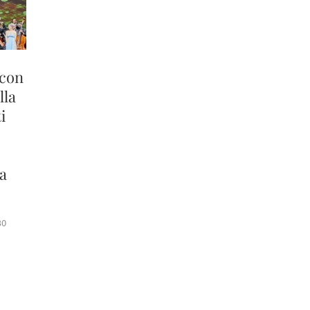
 con
lla
i
 a
30