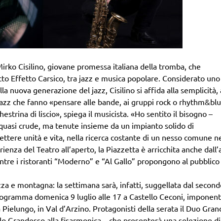
o Mirko Cisilino, giovane promessa italiana della tromba, che
to Effetto Carsico, tra jazz e musica popolare. Considerato uno
ella nuova generazione del jazz, Cisilino si affida alla semplicità, 
 jazz che fanno «pensare alle bande, ai gruppi rock o rhythm&bl
chestrina di liscio», spiega il musicista. «Ho sentito il bisogno –
 quasi crude, ma tenute insieme da un impianto solido di
ettere unità e vita, nella ricerca costante di un nesso comune ne
ienza del Teatro all’aperto, la Piazzetta è arricchita anche dall’
entre i ristoranti “Moderno” e “Al Gallo” propongono al pubblico
azza e montagna: la settimana sarà, infatti, suggellata dal secon
programma domenica 9 luglio alle 17 a Castello Ceconi, imponen
Pielungo, in Val d’Arzino. Protagonisti della serata il Duo Gra
o Grandesso alla fisarmonica – che presenterà una selezione di