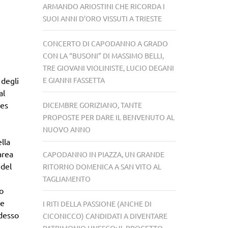
ARMANDO ARIOSTINI CHE RICORDA I
SUOI ANNI D’ORO VISSUTI A TRIESTE
CONCERTO DI CAPODANNO A GRADO
CON LA “BUSONI” DI MASSIMO BELLI,
TRE GIOVANI VIOLINISTE, LUCIO DEGANI
E GIANNI FASSETTA
 degli
al
ues
DICEMBRE GORIZIANO, TANTE
PROPOSTE PER DARE IL BENVENUTO AL
NUOVO ANNO
lla
area
CAPODANNO IN PIAZZA, UN GRANDE
 del
RITORNO DOMENICA A SAN VITO AL
TAGLIAMENTO
do
te
I RITI DELLA PASSIONE (ANCHE DI
ndesso
CICONICCO) CANDIDATI A DIVENTARE
PATRIMONIO UNESCO: IL PROGETTO