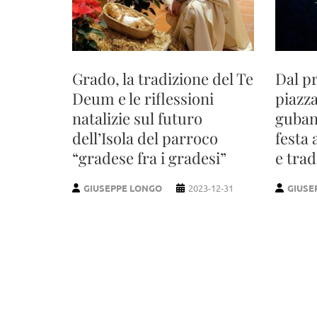
Grado, la tradizione del Te
Dal p
Deum e le riflessioni
piazza
natalizie sul futuro
guban
dell’Isola del parroco
festa 
“gradese fra i gradesi”
e trad
GIUSEPPE LONGO
2023-12-31
GIUSE