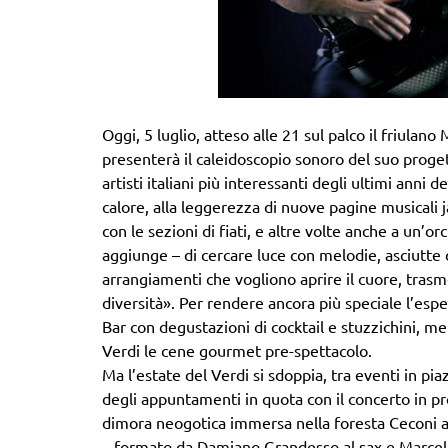
Oggi, 5 luglio, atteso alle 21 sul palco il friulan
presenterà il caleidoscopio sonoro del suo proget
artisti italiani più interessanti degli ultimi anni d
calore, alla leggerezza di nuove pagine musicali
con le sezioni di fiati, e altre volte anche a un’or
aggiunge – di cercare luce con melodie, asciutte
arrangiamenti che vogliono aprire il cuore, trasm
diversità». Per rendere ancora più speciale l’esper
Bar con degustazioni di cocktail e stuzzichini, m
Verdi le cene gourmet pre-spettacolo.
Ma l’estate del Verdi si sdoppia, tra eventi in pi
degli appuntamenti in quota con il concerto in 
dimora neogotica immersa nella foresta Ceconi a 
– formato da Damiano Grandesso al sax e Marcell