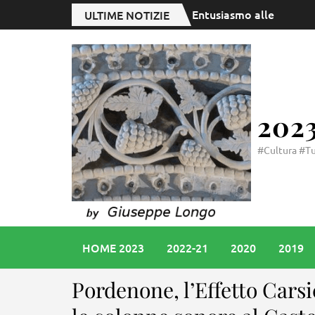
Entusiasmo alle stelle c
ULTIME NOTIZIE
202
#Cultura #Tu
HOME 2023
2022-21
2020
2019
Pordenone, l’Effetto Carsi