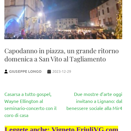
Capodanno in piazza, un grande ritorno
domenica a San Vito al Tagliamento
GIUSEPPE LONGO
2023-12-29
Navigazione
Casarsa a tutto gospel,
Due mostre d’arte oggi
articoli
Wayne Ellington al
invitano a Lignano: dal
seminario-concerto con il
benessere sociale alla Mir4
coro di casa