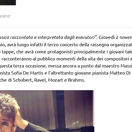
MMENT
sica raccontata e interpretata dagli esecutori”
. Giovedì 2 nove
hio, avrà luogo infatti il terzo concerto della rassegna organizza
i tappe, che avrà come protagonisti principalmente i giovani tal
 racconteranno al pubblico momenti della vita dei compositori 
 questa terza occasione, messa ancora a punto dal maestro Mas
linista Sofia De Martis e l’altrettanto giovane pianista Matteo Di
he di Schubert, Ravel, Mozart e Brahms.