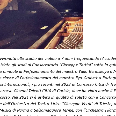
vvicinata allo studio del violino a 7 anni frequentando l’Accade
iziato gli studi al Conservatorio “Giuseppe Tartini” sotto la gui
so annuale di Perfezionamento del maestro Yulia Berinskaya a 
la classe di Perfezionamento del maestro Ilya Grubert a Portog
 Internazionali, i più recenti nel 2023 al Concorso Città di Tre
corso Giovani Talenti Città di Gorizia, dove ha vinto anche il 
corso. Nel 2021 si è esibita in qualità di solista con il Concerto
ll’Orchestra del Teatro Lirico “Giuseppe Verdi” di Trieste, d
 Musici di Parma a Salsomaggiore Terme, con l’Orchestra Filar