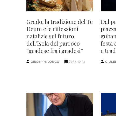
Grado, la tradizione del Te
Dal p
Deum e le riflessioni
piazza
natalizie sul futuro
guban
dell’Isola del parroco
festa 
“gradese fra i gradesi”
e trad
GIUSEPPE LONGO
2023-12-31
GIUSE