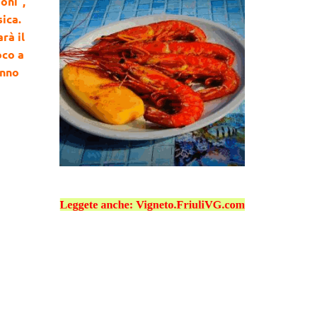
oni”,
ica.
rà il
oco a
anno