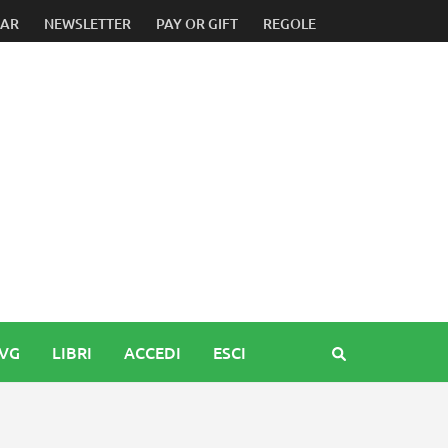
 progetto con Flavio Sialino in Senato
DAR
NEWSLETTER
PAY OR GIFT
REGOLE
FVG
LIBRI
ACCEDI
ESCI