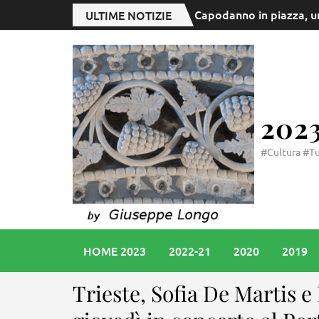
I riti della Passione (a
ULTIME NOTIZIE
202
#Cultura #Tu
HOME 2023
2022-21
2020
2019
Trieste, Sofia De Martis e