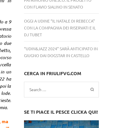
ni” in
CON FLAVIO SIALINO IN SENATO
OGGI A UDINE “IL NATALE DI REBECCA”
do a 9
CON LA COMPAGNIA DEI RISERVATI E IL
oressa
DJ TUBET
atorio
to due
“UDIN&JAZZ 2024” SARÀ ANTICIPATO IN
hetto,
GIUGNO DAI DOGSTAR IN CASTELLO
ncorso
rcella
 in un
CERCA IN FRIULIFVG.COM
022 ha
poi la
Search
 lode.
for:
ieste.
mia.
SE TI PIACE IL PESCE CLICKA QUI!
, ma