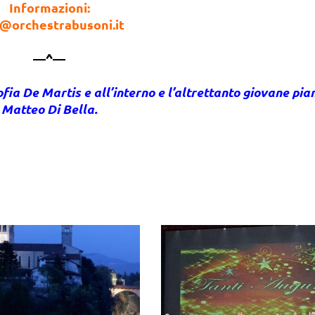
Informazioni:
o@orchestrabusoni.it
—^—
ofia De Martis e all’interno e l’altrettanto giovane pia
Matteo Di Bella.