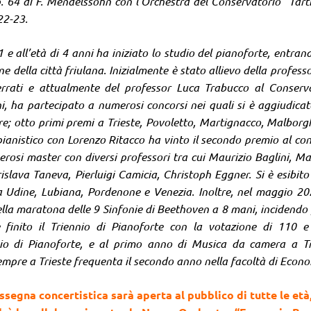
. 64 di F. Mendelssohn con l’Orchestra del Conservatorio “Tarti
22-23.
 e all’età di 4 anni ha iniziato lo studio del pianoforte, entran
 della città friulana. Inizialmente è stato allievo della profess
errati e attualmente del professor Luca Trabucco al Conserv
ni, ha partecipato a numerosi concorsi nei quali si è aggiudica
re; otto primi premi a Trieste, Povoletto, Martignacco, Malborg
anistico con Lorenzo Ritacco ha vinto il secondo premio al co
rosi master con diversi professori tra cui Maurizio Baglini, Ma
slava Taneva, Pierluigi Camicia, Christoph Eggner. Si è esibito
a Udine, Lubiana, Pordenone e Venezia. Inoltre, nel maggio 2
lla maratona delle 9 Sinfonie di Beethoven a 8 mani, incidendo 
finito il Triennio di Pianoforte con la votazione di 110 e
nio di Pianoforte, e al primo anno di Musica da camera a Tr
empre a Trieste frequenta il secondo anno nella facoltà di Econo
segna concertistica sarà aperta al pubblico di tutte le età