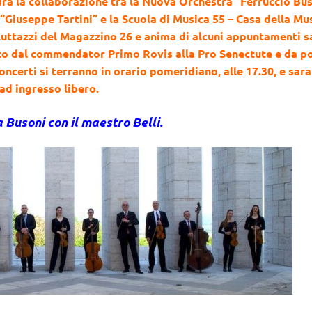
drà la collaborazione tra la Nuova Orchestra “Ferruccio Bus
“Giuseppe Tartini” e la Scuola di Musica 55 – Casa della Mus
Luttazzi del Magazzino 26 e anima di alcuni appuntamenti sa
to dal commendator Primo Rovis alla Pro Senectute e da p
oncerti si terranno in orario pomeridiano, alle 17.30, e sar
ad ingresso libero.
 Busoni con il maestro Belli.