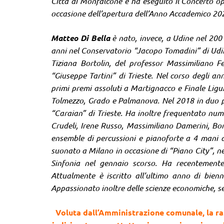
Città di Monfalcone e ha eseguito il Concerto op
occasione dell’apertura dell’Anno Accademico 20
Matteo Di Bella
è nato, invece, a Udine nel 2001
anni nel Conservatorio “Jacopo Tomadini” di Udine
Tiziana Bortolin, del professor Massimiliano F
“Giuseppe Tartini” di Trieste. Nel corso degli an
primi premi assoluti a Martignacco e Finale Ligu
Tolmezzo, Grado e Palmanova. Nel 2018 in duo pi
“Caraian” di Trieste. Ha inoltre frequentato nume
Crudeli, Irene Russo, Massimiliano Damerini, Bori
ensemble di percussioni e pianoforte a 4 mani 
suonato a Milano in occasione di “Piano City”, ne
Sinfonia nel gennaio scorso. Ha recentemente 
Attualmente è iscritto all’ultimo anno di bien
Appassionato inoltre delle scienze economiche, s
Voluta dall’Amministrazione comunale, la ras