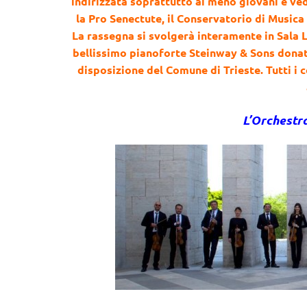
indirizzata soprattutto ai meno giovani e ve
la Pro Senectute, il Conservatorio di Musica 
La rassegna si svolgerà interamente in Sala 
bellissimo pianoforte Steinway & Sons dona
disposizione del Comune di Trieste. Tutti i c
L’Orchestra