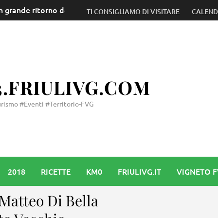
nche di Ciconicco) candidati a diventare Patrimonio Unesco: il
TI CONSIGLIAMO DI VISITARE
CALEN
3.FRIULIVG.COM
rismo #Eventi #Territorio-FVG
2018
RICETTE
KM0
FRIULIVG.IT
VIGNETO 
 Matteo Di Bella