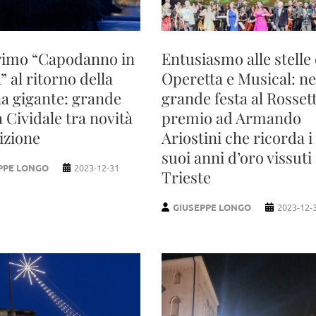
rimo “Capodanno in
Entusiasmo alle stelle
” al ritorno della
Operetta e Musical: ne
a gigante: grande
grande festa al Rossett
a Cividale tra novità
premio ad Armando
izione
Ariostini che ricorda i
suoi anni d’oro vissuti
PPE LONGO
2023-12-31
Trieste
GIUSEPPE LONGO
2023-12-