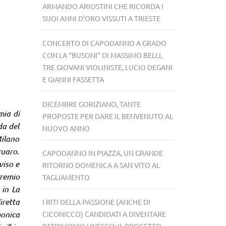
ARMANDO ARIOSTINI CHE RICORDA I
SUOI ANNI D’ORO VISSUTI A TRIESTE
CONCERTO DI CAPODANNO A GRADO
CON LA “BUSONI” DI MASSIMO BELLI,
TRE GIOVANI VIOLINISTE, LUCIO DEGANI
E GIANNI FASSETTA
DICEMBRE GORIZIANO, TANTE
mia di
PROPOSTE PER DARE IL BENVENUTO AL
da del
NUOVO ANNO
Milano
ruaro.
CAPODANNO IN PIAZZA, UN GRANDE
viso e
RITORNO DOMENICA A SAN VITO AL
Premio
TAGLIAMENTO
 in La
iretta
I RITI DELLA PASSIONE (ANCHE DI
monica
CICONICCO) CANDIDATI A DIVENTARE
PATRIMONIO UNESCO: IL PROGETTO