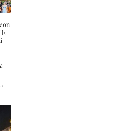
 con
lla
i
 a
30