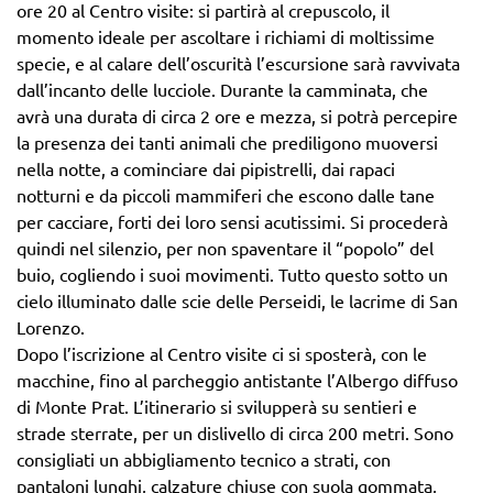
ore 20 al Centro visite: si partirà al crepuscolo, il
momento ideale per ascoltare i richiami di moltissime
specie, e al calare dell’oscurità l’escursione sarà ravvivata
dall’incanto delle lucciole. Durante la camminata, che
avrà una durata di circa 2 ore e mezza, si potrà percepire
la presenza dei tanti animali che prediligono muoversi
nella notte, a cominciare dai pipistrelli, dai rapaci
notturni e da piccoli mammiferi che escono dalle tane
per cacciare, forti dei loro sensi acutissimi. Si procederà
quindi nel silenzio, per non spaventare il “popolo” del
buio, cogliendo i suoi movimenti. Tutto questo sotto un
cielo illuminato dalle scie delle Perseidi, le lacrime di San
Lorenzo.
Dopo l’iscrizione al Centro visite ci si sposterà, con le
macchine, fino al parcheggio antistante l’Albergo diffuso
di Monte Prat. L’itinerario si svilupperà su sentieri e
strade sterrate, per un dislivello di circa 200 metri. Sono
consigliati un abbigliamento tecnico a strati, con
pantaloni lunghi, calzature chiuse con suola gommata,