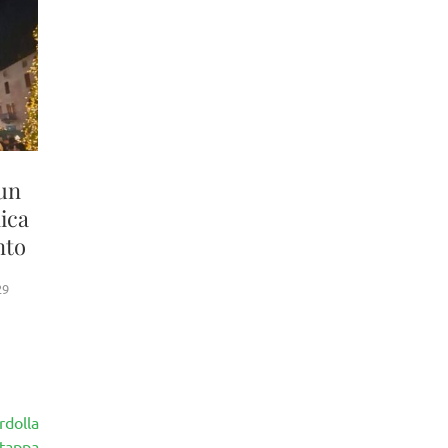
 un
ica
nto
29
rdolla
 tappa