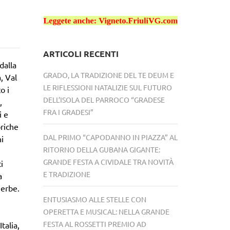
ARTICOLI RECENTI
dalla
GRADO, LA TRADIZIONE DEL TE DEUM E
, Val
LE RIFLESSIONI NATALIZIE SUL FUTURO
o i
DELL’ISOLA DEL PARROCO “GRADESE
,
FRA I GRADESI”
i e
oriche
DAL PRIMO “CAPODANNO IN PIAZZA” AL
hi
RITORNO DELLA GUBANA GIGANTE:
GRANDE FESTA A CIVIDALE TRA NOVITÀ
i
E TRADIZIONE
a
e erbe.
ENTUSIASMO ALLE STELLE CON
OPERETTA E MUSICAL: NELLA GRANDE
FESTA AL ROSSETTI PREMIO AD
talia,