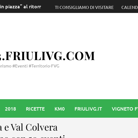
 piazza” al ritorno della gubana gigante: grande festa a Civi
TI CONSIGLIAMO DI VISITARE
CALEN
3.FRIULIVG.COM
rismo #Eventi #Territorio-FVG
2018
RICETTE
KM0
FRIULIVG.IT
VIGNETO 
a e Val Colvera