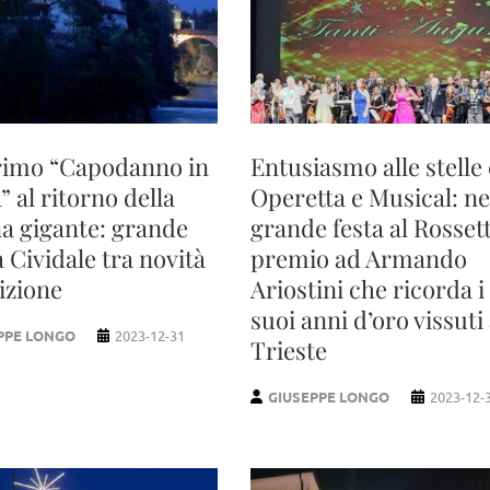
rimo “Capodanno in
Entusiasmo alle stelle
” al ritorno della
Operetta e Musical: ne
a gigante: grande
grande festa al Rossett
a Cividale tra novità
premio ad Armando
izione
Ariostini che ricorda i
suoi anni d’oro vissuti
PPE LONGO
2023-12-31
Trieste
GIUSEPPE LONGO
2023-12-