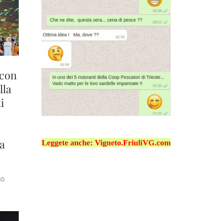
 con
lla
i
 a
30