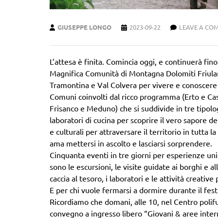
GIUSEPPE LONGO
2023-09-22
LEAVE A CO
L’attesa è finita. Comincia oggi, e continuerà fi
Magnifica Comunità di Montagna Dolomiti Friulane 
Tramontina e Val Colvera per vivere e conoscere l
Comuni coinvolti dal ricco programma (Erto e Cass
Frisanco e Meduno) che si suddivide in tre tipolo
laboratori di cucina per scoprire il vero sapore del
e culturali per attraversare il territorio in tutta
ama mettersi in ascolto e lasciarsi sorprendere.
Cinquanta eventi in tre giorni per esperienze unic
sono le escursioni, le visite guidate ai borghi e al
caccia al tesoro, i laboratori e le attività creative 
E per chi vuole fermarsi a dormire durante il festi
Ricordiamo che domani, alle 10, nel Centro polif
convegno a ingresso libero “Giovani & aree intern