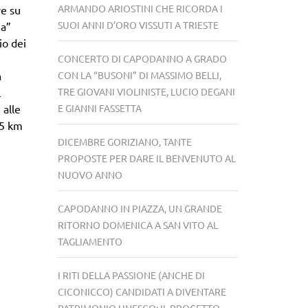
ARMANDO ARIOSTINI CHE RICORDA I
re su
SUOI ANNI D’ORO VISSUTI A TRIESTE
za”
io dei
CONCERTO DI CAPODANNO A GRADO
CON LA “BUSONI” DI MASSIMO BELLI,
a
TRE GIOVANI VIOLINISTE, LUCIO DEGANI
l
E GIANNI FASSETTA
 alle
,5 km
DICEMBRE GORIZIANO, TANTE
PROPOSTE PER DARE IL BENVENUTO AL
NUOVO ANNO
CAPODANNO IN PIAZZA, UN GRANDE
RITORNO DOMENICA A SAN VITO AL
TAGLIAMENTO
I RITI DELLA PASSIONE (ANCHE DI
CICONICCO) CANDIDATI A DIVENTARE
PATRIMONIO UNESCO: IL PROGETTO