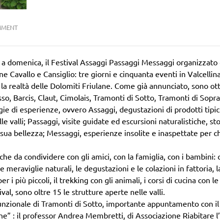
MMENT
no a domenica, il Festival Assaggi Passaggi Messaggi organizzato 
Cavallo e Cansiglio: tre giorni e cinquanta eventi in Valcellina
a realtà delle Dolomiti Friulane. Come già annunciato, sono ott
o, Barcis, Claut, Cimolais, Tramonti di Sotto, Tramonti di Sopra
gie di esperienze, ovvero Assaggi, degustazioni di prodotti tipic
le valli; Passaggi, visite guidate ed escursioni naturalistiche, st
 la sua bellezza; Messaggi, esperienze insolite e inaspettate per c
he da condividere con gli amici, con la famiglia, con i bambini: c
le meraviglie naturali, le degustazioni e le colazioni in fattoria, l
per i più piccoli, il trekking con gli animali, i corsi di cucina con l
val, sono oltre 15 le strutture aperte nelle valli.
unzionale di Tramonti di Sotto, importante appuntamento con il
e” : il professor Andrea Membretti, di Associazione Riabitare l’I