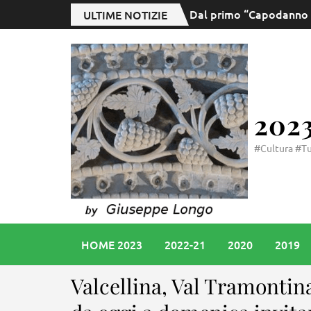
Dal primo “Capodanno in
ULTIME NOTIZIE
202
#Cultura #Tu
HOME 2023
2022-21
2020
2019
Valcellina, Val Tramontin