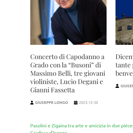
Concerto di Capodanno a
Dicem
Grado con la “Busoni” di
tante 
Massimo Belli, tre giovani
benve
violiniste, Lucio Degani e
GIUSE
Gianni Fassetta
GIUSEPPE LONGO
2023-12-30
Navigazione
Pasolini e Zigaina tra arte e amicizia in due pièce
articoli
Gradisca d’Isonzo