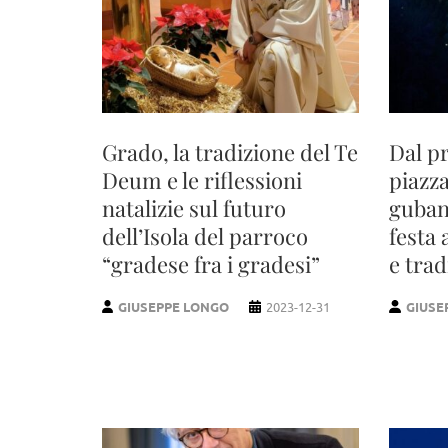
Grado, la tradizione del Te
Dal p
Deum e le riflessioni
piazza
natalizie sul futuro
guban
dell’Isola del parroco
festa 
“gradese fra i gradesi”
e trad
GIUSEPPE LONGO
2023-12-31
GIUSE