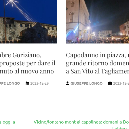
bre Goriziano,
Capodanno in piazza,
proposte per dare il
grande ritorno domen
nuto al nuovo anno
a San Vito al Tagliame
PPE LONGO
2023-12-29
GIUSEPPE LONGO
2023-12-
s oggi a
Vicino/lontano mont al capolinea: domani a Do
l’ultima