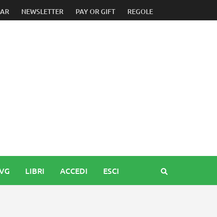
dale tra novità e tradizione
DAR
NEWSLETTER
PAY OR GIFT
REGOLE
FVG
LIBRI
ACCEDI
ESCI