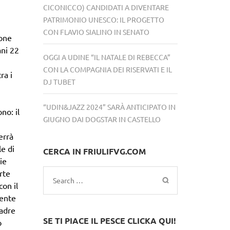
CICONICCO) CANDIDATI A DIVENTARE
PATRIMONIO UNESCO: IL PROGETTO
CON FLAVIO SIALINO IN SENATO
ione
ani 22
OGGI A UDINE “IL NATALE DI REBECCA”
CON LA COMPAGNIA DEI RISERVATI E IL
ra i
DJ TUBET
“UDIN&JAZZ 2024” SARÀ ANTICIPATO IN
no: il
GIUGNO DAI DOGSTAR IN CASTELLO
errà
e di
CERCA IN FRIULIFVG.COM
ie
rte
Search
con il
for:
sente
padre
SE TI PIACE IL PESCE CLICKA QUI!
o