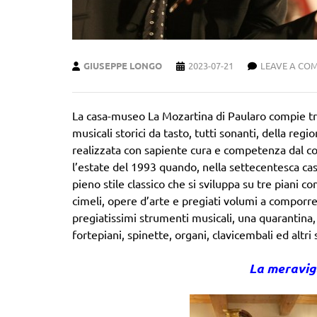
GIUSEPPE LONGO
2023-07-21
LEAVE A CO
La casa-museo La Mozartina di Paularo compie tre
musicali storici da tasto, tutti sonanti, della regi
realizzata con sapiente cura e competenza dal co
l’estate del 1993 quando, nella settecentesca cas
pieno stile classico che si sviluppa su tre piani co
cimeli, opere d’arte e pregiati volumi a comporre 
pregiatissimi strumenti musicali, una quarantina
fortepiani, spinette, organi, clavicembali ed altri
La meravig