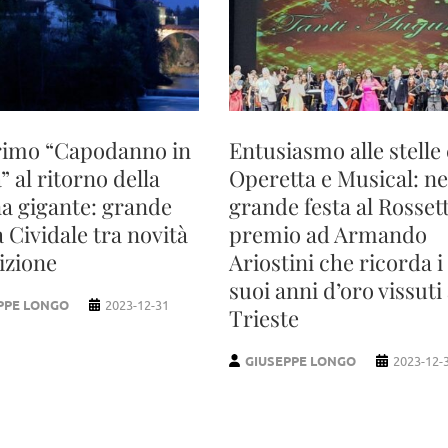
rimo “Capodanno in
Entusiasmo alle stelle
” al ritorno della
Operetta e Musical: ne
a gigante: grande
grande festa al Rossett
a Cividale tra novità
premio ad Armando
izione
Ariostini che ricorda i
suoi anni d’oro vissuti
PPE LONGO
2023-12-31
Trieste
GIUSEPPE LONGO
2023-12-