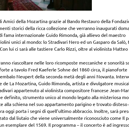
Gli Amici della Mozartina grazie al Bando Restauro della Fondaz
umenti storici della ricca collezione che verranno inaugurati dom
ta di fama internazionale Guido Rimonda, già allievo del maestro
iolini unici al mondo: lo Stradivari Nero ed un Gasparo da Salò, t
on lui ci sarà alle tastiere Carlo Rizzi, oltre al violinista Matteo
tranno riascoltare nelle loro ricomposte meccaniche e sonorità so
orte a tavolo Fred Kaeferle Sohne del 1860 circa, il pianoforte
vicembalo Neupert della seconda metà degli anni Novanta. Interv
re de La Mozartina, Guido Rimonda, artista e divulgatore musical
divari appartenuto al violinista compositore francese Jean-Mar
e definito, strumento unico al mondo legato alla misteriosa mo
te alla schiena nel suo appartamento parigino e trovato disteso 
ra oggi porta i segni di quell’ultimo abbraccio. Inoltre, sarà pre
zato dal liutaio che viene universalmente riconosciuto come Il 
 un esemplare del 1569. Il programma – il concerto è ad ingress