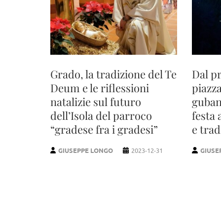
Grado, la tradizione del Te
Dal p
Deum e le riflessioni
piazza
natalizie sul futuro
guban
dell’Isola del parroco
festa 
“gradese fra i gradesi”
e trad
GIUSEPPE LONGO
2023-12-31
GIUSE