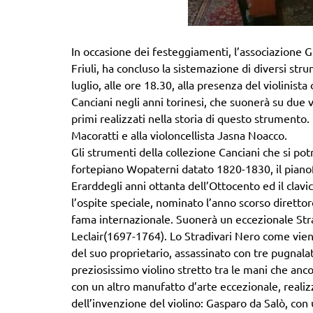
In occasione dei festeggiamenti, l’associazione 
Friuli, ha concluso la sistemazione di diversi str
luglio, alle ore 18.30, alla presenza del violinis
Canciani negli anni torinesi, che suonerà su due v
primi realizzati nella storia di questo strumento. C
Macoratti e alla violoncellista Jasna Noacco.
Gli strumenti della collezione Canciani che si po
fortepiano Wopaterni datato 1820-1830, il pianof
Erarddegli anni ottanta dell’Ottocento ed il cla
l’ospite speciale, nominato l’anno scorso diretto
fama internazionale. Suonerà un eccezionale Stra
Leclair(1697-1764). Lo Stradivari Nero come vien
del suo proprietario, assassinato con tre pugnala
preziosissimo violino stretto tra le mani che anco
con un altro manufatto d’arte eccezionale, realiz
dell’invenzione del violino: Gasparo da Salò, con