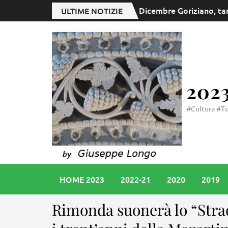
Capodanno in piazza, u
ULTIME NOTIZIE
202
#Cultura #Tu
HOME 2023
2022-21
2020
2019
Rimonda suonerà lo “Strad