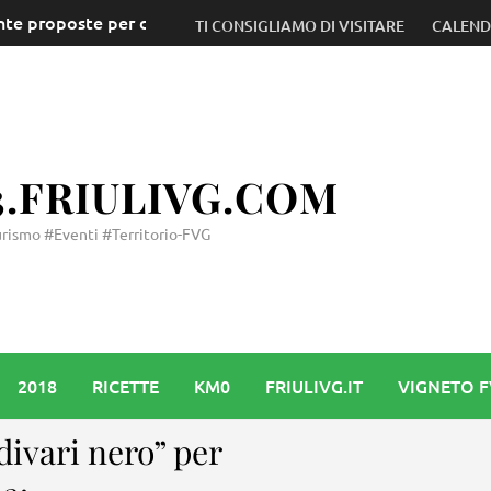
n grande ritorno domenica a San Vito al Tagliamento
TI CONSIGLIAMO DI VISITARE
CALEN
3.FRIULIVG.COM
rismo #Eventi #Territorio-FVG
2018
RICETTE
KM0
FRIULIVG.IT
VIGNETO 
ivari nero” per