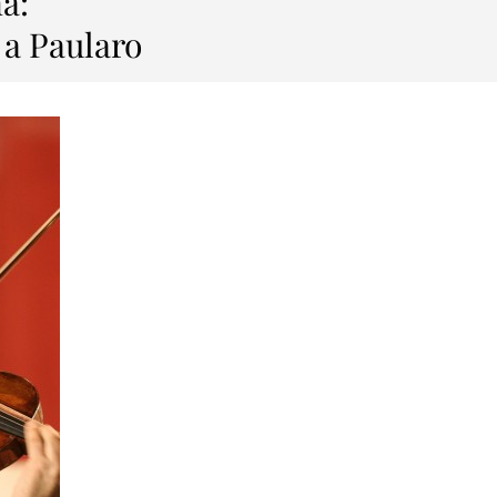
na:
a Paularo