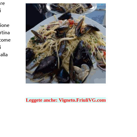
 re
i
sione
rtina
 come
i
alla