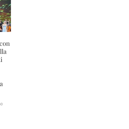
 con
lla
i
 a
30