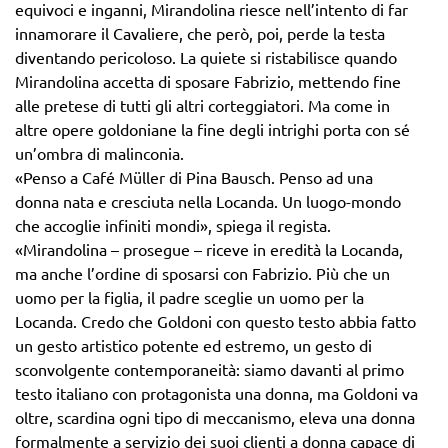
equivoci e inganni, Mirandolina riesce nell’intento di far
innamorare il Cavaliere, che però, poi, perde la testa
diventando pericoloso. La quiete si ristabilisce quando
Mirandolina accetta di sposare Fabrizio, mettendo fine
alle pretese di tutti gli altri corteggiatori. Ma come in
altre opere goldoniane la fine degli intrighi porta con sé
un’ombra di malinconia.
«Penso a Café Müller di Pina Bausch. Penso ad una
donna nata e cresciuta nella Locanda. Un luogo-mondo
che accoglie infiniti mondi», spiega il regista.
«Mirandolina – prosegue – riceve in eredità la Locanda,
ma anche l’ordine di sposarsi con Fabrizio. Più che un
uomo per la figlia, il padre sceglie un uomo per la
Locanda. Credo che Goldoni con questo testo abbia fatto
un gesto artistico potente ed estremo, un gesto di
sconvolgente contemporaneità: siamo davanti al primo
testo italiano con protagonista una donna, ma Goldoni va
oltre, scardina ogni tipo di meccanismo, eleva una donna
formalmente a servizio dei suoi clienti a donna capace di