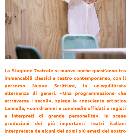
La Stagione Teatrale si muove anche quest’anno tra
immancabili classici e teatro contemporaneo, con il
percorso Nuove Scritture, in un’equilibrata
alternanza di generi. «Una programmazione che
attraversa i secoli», spiega la consulente artistica
Cannella, «con drammi e commedie affidati a registi
e interpreti di grande personalità». In scena
produzioni dei più importanti Teatri italiani
interpretate da alcuni dei nomi più amati del nostro