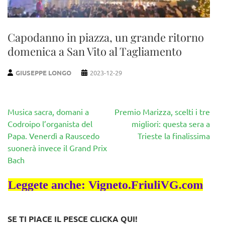
Capodanno in piazza, un grande ritorno
domenica a San Vito al Tagliamento
GIUSEPPE LONGO
2023-12-29
Navigazione
Musica sacra, domani a
Premio Marizza, scelti i tre
articoli
Codroipo l’organista del
migliori: questa sera a
Papa. Venerdì a Rauscedo
Trieste la finalissima
suonerà invece il Grand Prix
Bach
SE TI PIACE IL PESCE CLICKA QUI!