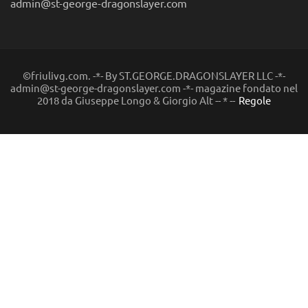
admin@st-george-dragonslayer.com
©friulivg.com. -*- By ST.GEORGE.DRAGONSLAYER LLC -*-
admin@st-george-dragonslayer.com -*- magazine fondato nel
2018 da Giuseppe Longo & Giorgio Alt -- * --
Regole