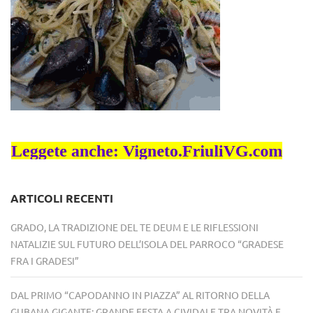
ARTICOLI RECENTI
GRADO, LA TRADIZIONE DEL TE DEUM E LE RIFLESSIONI
NATALIZIE SUL FUTURO DELL’ISOLA DEL PARROCO “GRADESE
FRA I GRADESI”
DAL PRIMO “CAPODANNO IN PIAZZA” AL RITORNO DELLA
GUBANA GIGANTE: GRANDE FESTA A CIVIDALE TRA NOVITÀ E