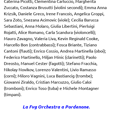
Caterina Picotti, Clementina Carluccio, Margherita
Zuccato, Costanza Brusutti (violini secondi); Emma Anna
Krizsik, Daniele Greco, Irene Francois, Angelica Groppi,
Sara Zoto, Snezana Acimovic (viole); Cecilia Barucca
Sebastiani, Anna Molaro, Giulia Libertini, Pierluigi
Rojatti, Alice Romano, Carla Scandura (violoncelli);
Mauro Zavagno, Valeria Liva, Kevin Reginald Cooke,
Marcello Bon (contrabbassi); Fosca Briante, Tiziano
Cantoni (flauti); Enrico Cossio, Andrea Martinella (oboi);
Federico Martinello, Miljan Minic (clarinetti); Paolo
Dreosto, Manuel Cester (fagotti); Stefano Fracchia,
Nikolay Novikov, Lorenzo Valentini, Livio Ramasso
(corni); Miloro Vagnini, Luca Bastiancig (trombe);
Giovanni Ziraldo, Cristian Marcuzzo, Giulio Caloi
(tromboni); Enrico Toso (tuba) e Michele Montagner
(timpani).
La Fvg Orchestra a Pordenone.