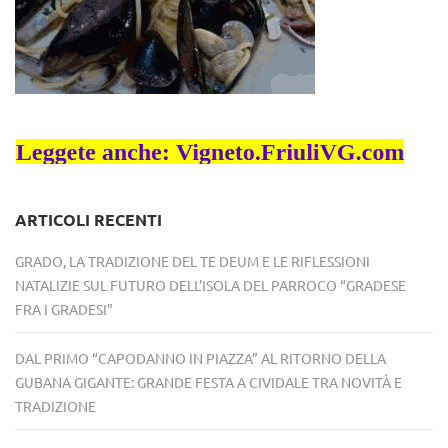
ARTICOLI RECENTI
GRADO, LA TRADIZIONE DEL TE DEUM E LE RIFLESSIONI
NATALIZIE SUL FUTURO DELL’ISOLA DEL PARROCO “GRADESE
FRA I GRADESI”
DAL PRIMO “CAPODANNO IN PIAZZA” AL RITORNO DELLA
GUBANA GIGANTE: GRANDE FESTA A CIVIDALE TRA NOVITÀ E
TRADIZIONE