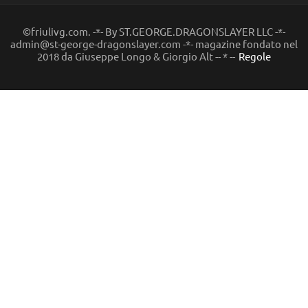
©friulivg.com. -*- By ST.GEORGE.DRAGONSLAYER LLC -*-
admin@st-george-dragonslayer.com -*- magazine fondato nel
2018 da Giuseppe Longo & Giorgio Alt -- * --
Regole