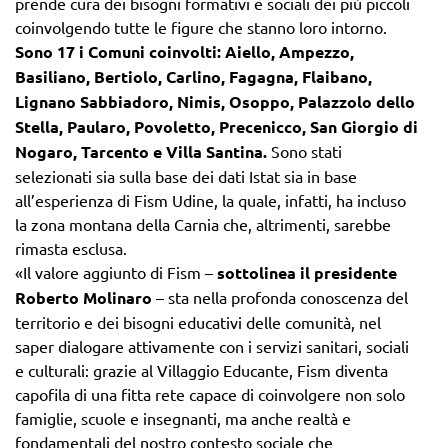
prende cura dei bisogni formativi e sociali dei più piccoli
coinvolgendo tutte le figure che stanno loro intorno.
Sono 17 i Comuni coinvolti: Aiello, Ampezzo,
Basiliano, Bertiolo, Carlino, Fagagna, Flaibano,
Lignano Sabbiadoro, Nimis, Osoppo, Palazzolo dello
Stella, Paularo, Povoletto, Precenicco, San Giorgio di
Nogaro, Tarcento e Villa Santina.
Sono stati
selezionati sia sulla base dei dati Istat sia in base
all’esperienza di Fism Udine, la quale, infatti, ha incluso
la zona montana della Carnia che, altrimenti, sarebbe
rimasta esclusa.
«Il valore aggiunto di Fism –
sottolinea il presidente
Roberto Molinaro
– sta nella profonda conoscenza del
territorio e dei bisogni educativi delle comunità, nel
saper dialogare attivamente con i servizi sanitari, sociali
e culturali: grazie al Villaggio Educante, Fism diventa
capofila di una fitta rete capace di coinvolgere non solo
famiglie, scuole e insegnanti, ma anche realtà e
fondamentali del nostro contesto sociale che